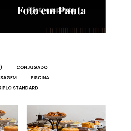
Carnaval de
S
Tiradentes
)
CONJUGADO
SSAGEM
PISCINA
RIPLO STANDARD