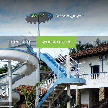
Select Language
▼
CONTATO
WEB CHECK-IN
ta