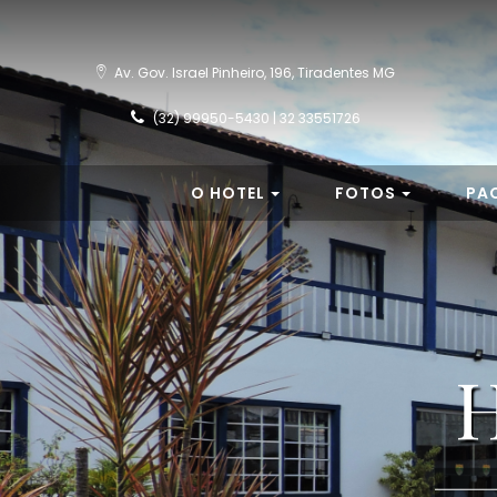
Av. Gov. Israel Pinheiro, 196, Tiradentes MG
(32) 99950-5430 | 32 33551726
O HOTEL
FOTOS
PA
H